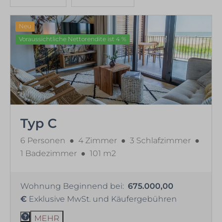
Neu
Voraussichtliche Nettorendite ist 4 %
Typ C
6 Personen
●
4 Zimmer
●
3 Schlafzimmer
●
1 Badezimmer
●
101 m2
Wohnung Beginnend bei:
675.000,00
€
Exklusive MwSt. und Käufergebühren
MEHR