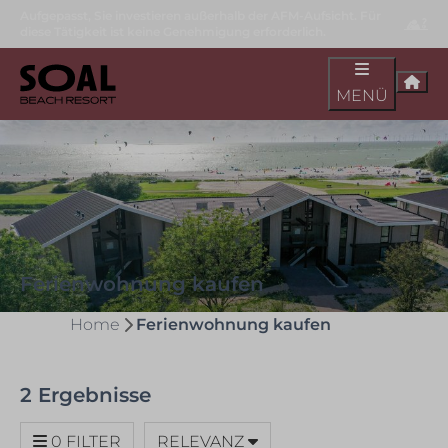
Aufgepasst, Sie investieren außerhalb der AFM-Aufsicht. Für
diese Tätigkeit ist keine Genehmigung erforderlich.
MENÜ
Ferienwohnung kaufen
Home
Ferienwohnung kaufen
2 Ergebnisse
0 FILTER
RELEVANZ