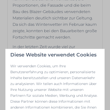
Proportionen, die Fassade und die beim
Bau des Blazer-Gebäudes verwendeten
Materialien deutlich sichtbar zur Geltung.
Da sich das Winterwetter im Februar kaum
zeigte, konnten bei den Bauarbeiten große
Fortschritte gemacht werden.
In der letzten Zeit wurde viel zur
Vorbereitung der letzten Arbeiten an den
Diese Website verwendet Cookies
Fassaden und Dächern des Blazer-
Gebäudes unternommen. Auch in den
Wir verwenden Cookies, um Ihre
Benutzererfahrung zu optimieren, personalisierte
Appartements selbst wurde viel erreicht.
Inhalte bereitzustellen und unseren Datenverkehr
So wurden zum Beispiel viele Badezimmer
zu analysieren. Wir teilen auch Informationen über
gefliest und die ersten sanitären
Ihre Nutzung unserer Website mit unseren
Einrichtungen wurden installiert. Generell
Partnern für soziale Medien, Werbung und Analyse.
wurden viele Installationsarbeiten
Diese Partner können diese Informationen mit
ausgeführt, darunter die Endmontage der
anderen Informationen kombinieren, die Sie ihnen