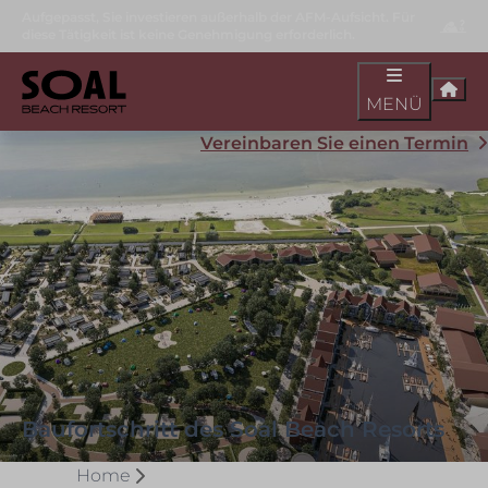
Aufgepasst, Sie investieren außerhalb der AFM-Aufsicht. Für
diese Tätigkeit ist keine Genehmigung erforderlich.
MENÜ
Vereinbaren Sie einen Termin
Baufortschritt des Soal Beach Resorts
Home