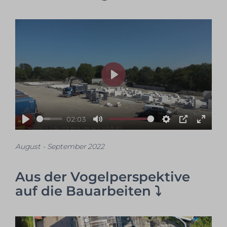
Play
02:03
Play
Mute
Settings
PIP
Enter
fullsc
August - September 2022
Aus der Vogelperspektive
auf die Bauarbeiten ⤵