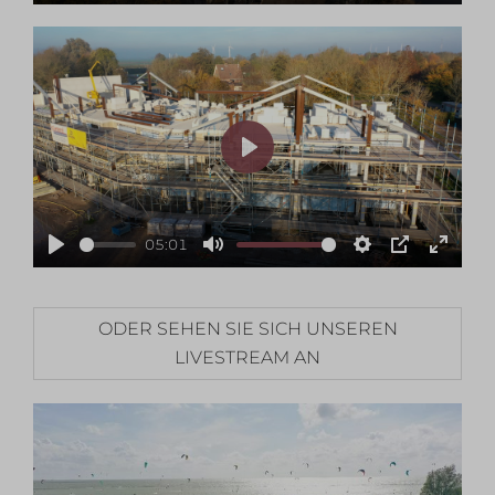
Play
Mute
Settings
PIP
Enter
fullsc
Play
05:01
Play
Mute
Settings
PIP
Enter
fullsc
ODER SEHEN SIE SICH UNSEREN
LIVESTREAM AN