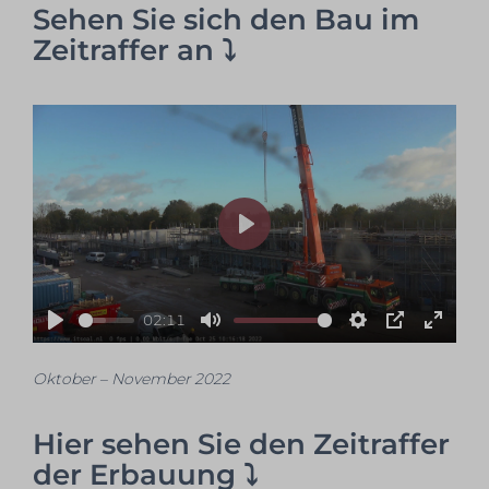
Sehen Sie sich den Bau im
Zeitraffer an ⤵
Play
02:11
Play
Mute
Settings
PIP
Enter
fullsc
Oktober – November 2022
Hier sehen Sie den Zeitraffer
der Erbauung ⤵