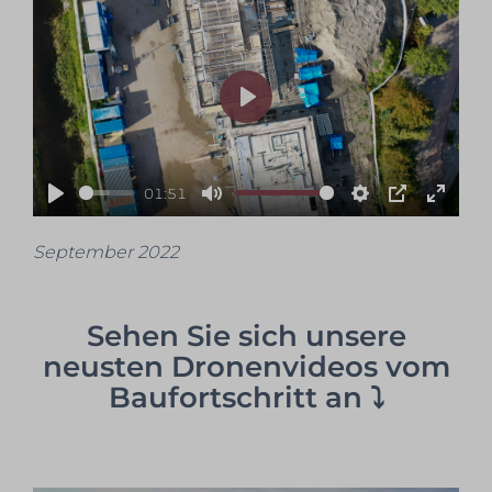
Play
01:51
Play
Mute
Settings
PIP
Enter
fullsc
September 2022
Sehen Sie sich unsere
neusten Dronenvideos vom
Baufortschritt an ⤵